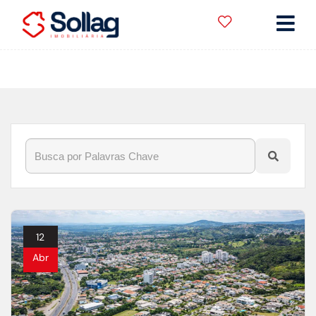
Início
»
Blog
»
condominio fechado
12
Abr