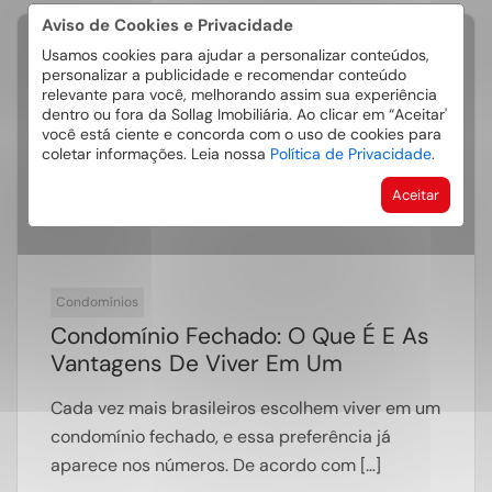
Aviso de Cookies e Privacidade
Usamos cookies para ajudar a personalizar conteúdos,
20
personalizar a publicidade e recomendar conteúdo
Jun
relevante para você, melhorando assim sua experiência
dentro ou fora da Sollag Imobiliária. Ao clicar em “Aceitar'
você está ciente e concorda com o uso de cookies para
coletar informações. Leia nossa
Política de Privacidade
.
Aceitar
Condomínios
Condomínio Fechado: O Que É E As
Vantagens De Viver Em Um
Cada vez mais brasileiros escolhem viver em um
condomínio fechado, e essa preferência já
aparece nos números. De acordo com […]