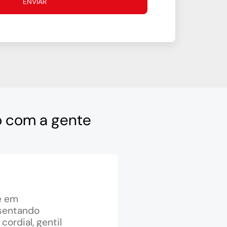
ENVIAR
o com a gente
e em
esentando
ordial, gentil