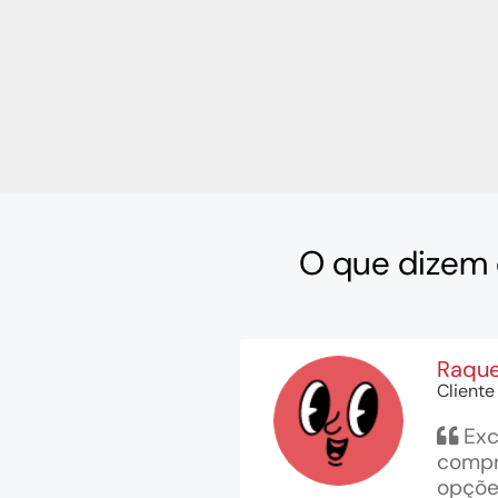
O que dizem 
Raque
Cliente
Exc
compr
opções