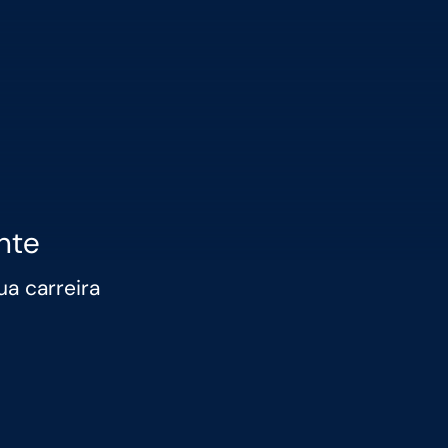
nte
a carreira