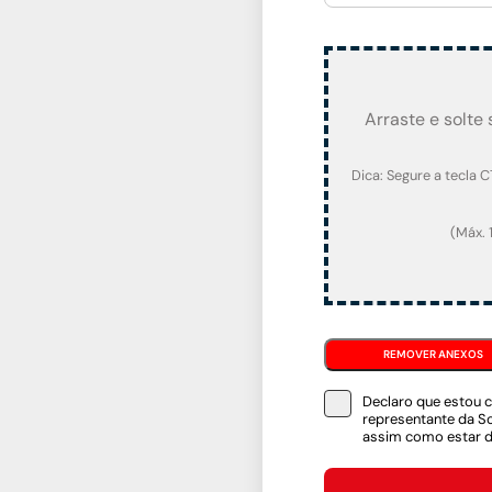
Arraste e solte
Dica: Segure a tecla C
(Máx. 
Declaro que estou c
representante da Sol
assim como estar 