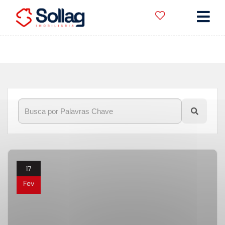
Início
»
Blog
»
dica
17
Fev