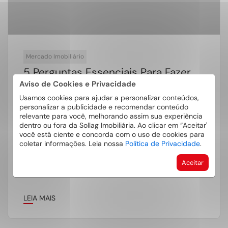
Mercado Imobiliário
5 Perguntas Essenciais Para Fazer
Ao Seu Corretor
Aviso de Cookies e Privacidade
Usamos cookies para ajudar a personalizar conteúdos,
É normal que você tenha dúvidas na hora de
personalizar a publicidade e recomendar conteúdo
relevante para você, melhorando assim sua experiência
escolher o imóvel dos seus sonhos. Receios e
dentro ou fora da Sollag Imobiliária. Ao clicar em “Aceitar'
perguntas são comuns, […]
você está ciente e concorda com o uso de cookies para
coletar informações. Leia nossa
Política de Privacidade
.
Aceitar
LEIA MAIS