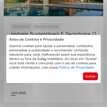
Condomínios
Descubra Vinhedo
Imóveis Sustentáveis E Tecnologia: O
Que Mais Valoriza Um Imóvel Em
Aviso de Cookies e Privacidade
Vinhedo Hoje?
Usamos cookies para ajudar a personalizar conteúdos,
personalizar a publicidade e recomendar conteúdo
relevante para você, melhorando assim sua experiência
O mercado imobiliário brasileiro, com especial
dentro ou fora da Sollag Imobiliária. Ao clicar em “Aceitar'
ênfase no estado de São Paulo, vivencia uma
você está ciente e concorda com o uso de cookies para
coletar informações. Leia nossa
Política de Privacidade
.
transformação profunda sem precedentes.
Entender o […]
Aceitar
LEIA MAIS