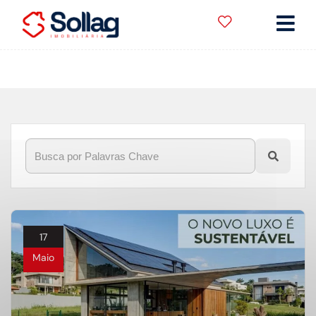
Início
»
Blog
»
imóveis sustentáveis
17
Maio