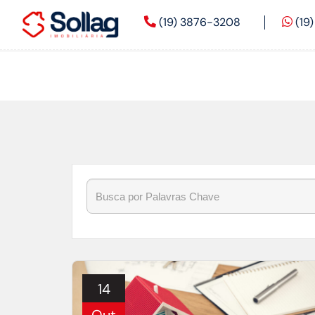
Found lat/long for imovel at Geocode locations cache. Lat:
(19) 3876-3208
(19
Início
»
Blog
»
imóvel
14
Out