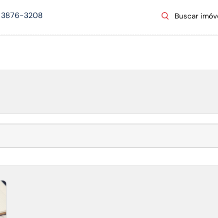
 -14.2350040000000000, Lng: -51.9252800000000000
) 3876-3208
Buscar imóv