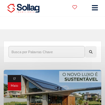
Início
»
Blog
»
valoriza um imóvel em Vinhedo
17
Maio