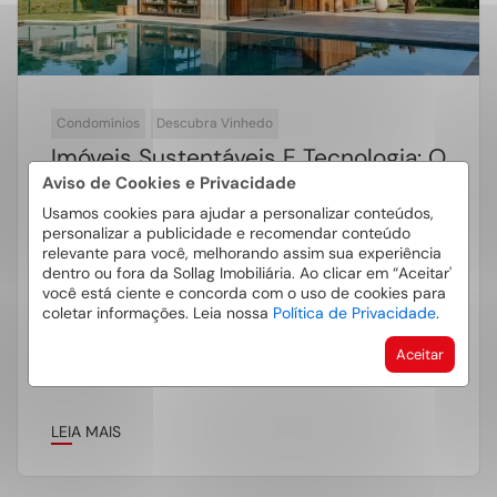
Condomínios
Descubra Vinhedo
Imóveis Sustentáveis E Tecnologia: O
Que Mais Valoriza Um Imóvel Em
Aviso de Cookies e Privacidade
Vinhedo Hoje?
Usamos cookies para ajudar a personalizar conteúdos,
personalizar a publicidade e recomendar conteúdo
relevante para você, melhorando assim sua experiência
O mercado imobiliário brasileiro, com especial
dentro ou fora da Sollag Imobiliária. Ao clicar em “Aceitar'
ênfase no estado de São Paulo, vivencia uma
você está ciente e concorda com o uso de cookies para
coletar informações. Leia nossa
Política de Privacidade
.
transformação profunda sem precedentes.
Entender o […]
Aceitar
LEIA MAIS