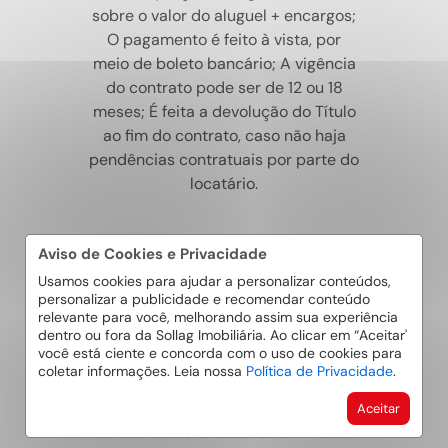
sobre o valor do aluguel + encargos;
O pagamento é feito à vista, por
meio de boleto bancário; A vigência
do contrato pode ser de 12 ou 18
meses; É feita a devolução do Título
ao fim do contrato, caso não haja
pendências contratuais por parte do
locatário.
Aviso de Cookies e Privacidade
FIADOR
Usamos cookies para ajudar a personalizar conteúdos,
personalizar a publicidade e recomendar conteúdo
O fiador fica responsável pelo
relevante para você, melhorando assim sua experiência
dentro ou fora da Sollag Imobiliária. Ao clicar em “Aceitar'
pagamento no caso de
você está ciente e concorda com o uso de cookies para
inadimplência do locatário; A
coletar informações. Leia nossa
Política de Privacidade
.
pessoa deverá comprovar renda
superior a 3X o valor do aluguel
Aceitar
acrescido de taxas e ter um imóvel