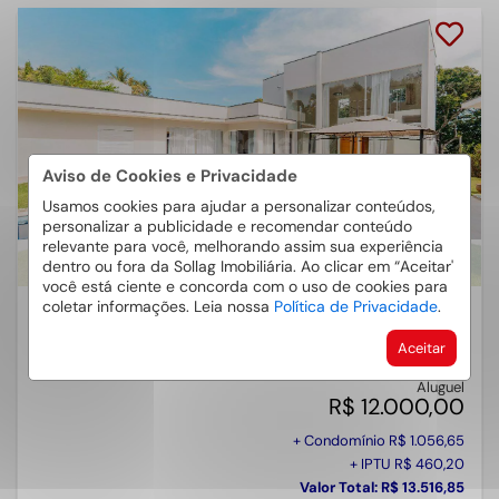
Aviso de Cookies e Privacidade
Usamos cookies para ajudar a personalizar conteúdos,
personalizar a publicidade e recomendar conteúdo
relevante para você, melhorando assim sua experiência
CASA EM CONDOMÍNIO 3 QUARTOS CONDOMÍNIO ESTÂNCIA
dentro ou fora da Sollag Imobiliária. Ao clicar em “Aceitar'
MARAMBAIA 248M²
você está ciente e concorda com o uso de cookies para
coletar informações. Leia nossa
Política de Privacidade
.
Condomínio Estância Marambaia - Vinhedo
/SP
Condomínio Estância Marambaia
Aceitar
Cód.:
19474
Aluguel
R$ 12.000,00
+ Condomínio R$ 1.056,65
+ IPTU R$ 460,20
Valor Total: R$ 13.516,85