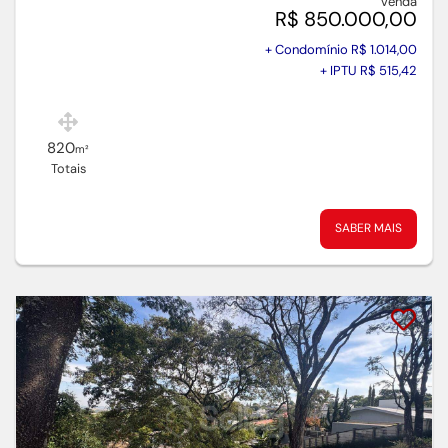
Venda
R$ 850.000,00
+ Condomínio R$ 1.014,00
+ IPTU R$ 515,42
820
m²
Totais
SABER MAIS