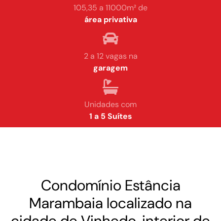
105,35 a 11000m² de
área privativa
2 a 12 vagas na
garagem
Unidades com
1 a 5 Suítes
Condomínio Estância
Marambaia localizado na
cidade de Vinhedo, interior de