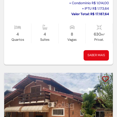
+ Condomínio R$ 1.014,00
+ IPTU R$ 1.173,64
Valor Total: R$ 17.187,64
4
4
8
630
m²
Quartos
Suítes
Vagas
Privat.
SABER MAIS