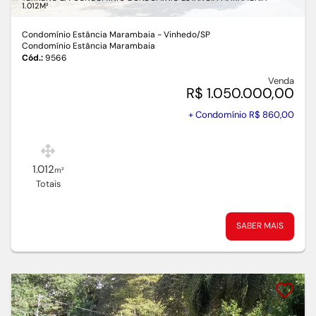
1.012M²
Condomínio Estância Marambaia - Vinhedo
/SP
Condomínio Estância Marambaia
Cód.:
9566
Venda
R$ 1.050.000,00
+ Condomínio R$ 860,00
1.012
m²
Totais
SABER MAIS