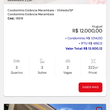
MARAMBAIA 322M²
Condomínio Estância Marambaia - Vinhedo
/SP
Condomínio Estância Marambaia
Cód.:
18918
Aluguel
R$ 12.000,00
+ Condomínio R$ 1.014,00
+ IPTU R$ 486,12
Valor Total: R$ 13.500,12
3
3
3
322
m²
Quartos
Suítes
Vagas
Privat.
SABER MAIS