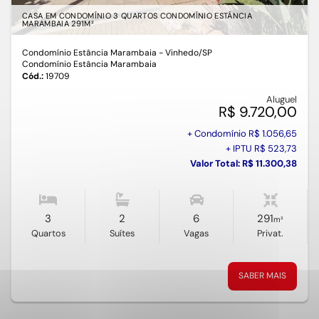
CASA EM CONDOMÍNIO 3 QUARTOS CONDOMÍNIO ESTÂNCIA
MARAMBAIA 291M²
Condomínio Estância Marambaia - Vinhedo
/SP
Condomínio Estância Marambaia
Cód.:
19709
Aluguel
R$ 9.720,00
+ Condomínio R$ 1.056,65
+ IPTU R$ 523,73
Valor Total: R$ 11.300,38
3
2
6
291
m²
Quartos
Suítes
Vagas
Privat.
SABER MAIS