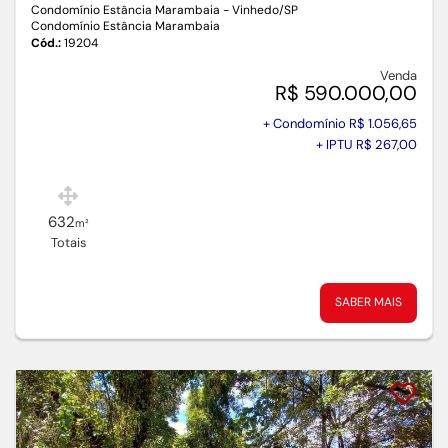
Condomínio Estância Marambaia - Vinhedo
/SP
Condomínio Estância Marambaia
Cód.:
19204
Venda
R$ 590.000,00
+ Condomínio R$ 1.056,65
+ IPTU R$ 267,00
632
m²
Totais
SABER MAIS