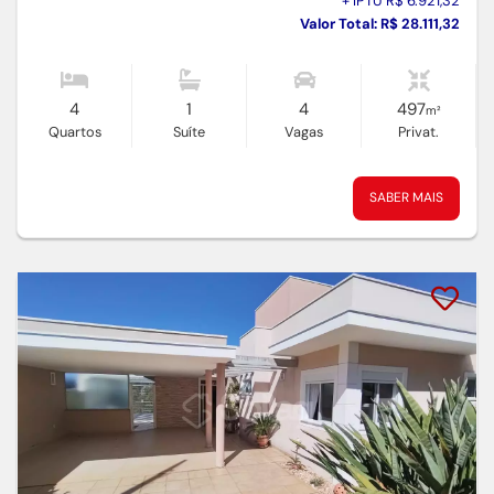
+ IPTU R$ 6.921,32
Valor Total: R$ 28.111,32
4
1
4
497
m²
Quartos
Suíte
Vagas
Privat.
SABER MAIS