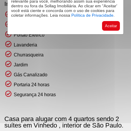
relevante para você, melhorando assim sua experiência
Infraestrutura
dentro ou fora da Sollag Imobiliária. Ao clicar em “Aceitar'
você está ciente e concorda com o uso de cookies para
Água Individual
coletar informações. Leia nossa
Política de Privacidade
.
Piscina
Aceitar
Portão Elétrico
Lavanderia
Churrasqueira
Jardim
Gás Canalizado
Portaria 24 horas
Segurança 24 horas
Casa para alugar com 4 quartos sendo 2
suítes em Vinhedo , interior de São Paulo.