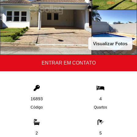
Visualizar Fotos
ENTRAR EM CONTATO
16893
4
Código
Quartos
2
5