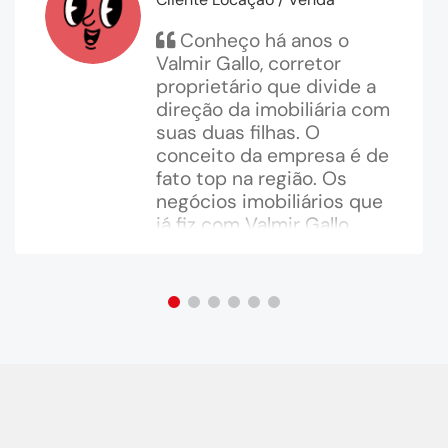
Conheço há anos o
Valmir Gallo, corretor
proprietário que divide a
direção da imobiliária com
suas duas filhas. O
conceito da empresa é de
fato top na região. Os
negócios imobiliários que
já fiz com Valmir Gallo,
começaram bem e
terminaram da melhor
maneira possível e a
imobiliária teve do
começo ao fim comigo um
comportamento melhor
do que o esperado.