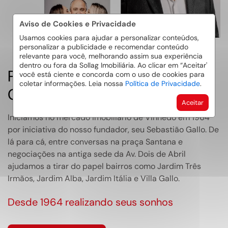
Aviso de Cookies e Privacidade
Usamos cookies para ajudar a personalizar conteúdos,
personalizar a publicidade e recomendar conteúdo
relevante para você, melhorando assim sua experiência
dentro ou fora da Sollag Imobiliária. Ao clicar em “Aceitar'
Prazer, nós somos a Família
você está ciente e concorda com o uso de cookies para
coletar informações. Leia nossa
Política de Privacidade
.
Gallo
Aceitar
Iniciamos no mercado imobiliário de Vinhedo em 1964
por iniciativa do nosso fundador, seu Sebastião Gallo. De
lá para cá, entre conversas na praça Santana e
negociações na antiga sede da Av. Dois de Abril
ajudamos a tirar do papel bairros como Jardim Três
Irmãos, Jardim Alba, Jardim Itália e Villa Gallo.
Desde 1964 realizando seus sonhos