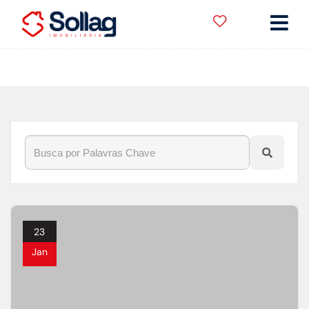
Início
»
Blog
»
decoração
23
Jan