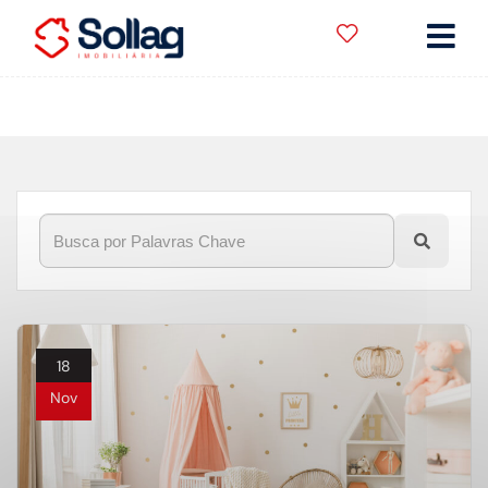
Início
»
Blog
»
infantil
18
Nov