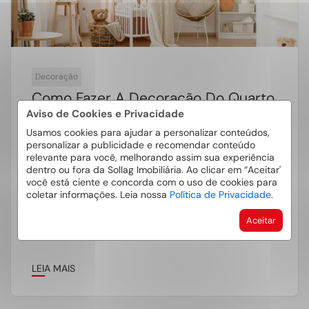
Decoração
Como Fazer A Decoração Do Quarto
Do Bebê?
Aviso de Cookies e Privacidade
Usamos cookies para ajudar a personalizar conteúdos,
A época de esperar o bebê chegar é de muita
personalizar a publicidade e recomendar conteúdo
relevante para você, melhorando assim sua experiência
antecipação e ansiedade. O quarto do bebê é
dentro ou fora da Sollag Imobiliária. Ao clicar em “Aceitar'
um símbolo […]
você está ciente e concorda com o uso de cookies para
coletar informações. Leia nossa
Política de Privacidade
.
Aceitar
LEIA MAIS