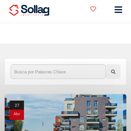
Início
»
Blog
»
O que devo saber antes de morar num
condomínio?
27
Abr