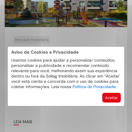
Mercado Imobiliário
Morar Em Condomínio Vale A Pena?
Aviso de Cookies e Privacidade
Usamos cookies para ajudar a personalizar conteúdos,
Morar em condomínio tem se tornado um desejo
personalizar a publicidade e recomendar conteúdo
cada vez mais difundido entre a população, uma
relevante para você, melhorando assim sua experiência
vez que esse tipo […]
dentro ou fora da Sollag Imobiliária. Ao clicar em “Aceitar'
você está ciente e concorda com o uso de cookies para
coletar informações. Leia nossa
Política de Privacidade
.
Aceitar
LEIA MAIS