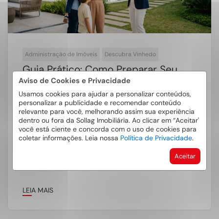
Administração de Imóveis
Descubra Vinhedo
Guia Prático: Como Preparar Seu
Imóvel Em Vinhedo Para Alugar Mais
Aviso de Cookies e Privacidade
Rápido E Com Melhor Valor
Usamos cookies para ajudar a personalizar conteúdos,
personalizar a publicidade e recomendar conteúdo
relevante para você, melhorando assim sua experiência
Preparar imóvel para locação em Vinhedo é
dentro ou fora da Sollag Imobiliária. Ao clicar em “Aceitar'
uma etapa essencial para quem deseja alugar
você está ciente e concorda com o uso de cookies para
coletar informações. Leia nossa
Política de Privacidade
.
com mais rapidez, segurança e bom […]
Aceitar
LEIA MAIS