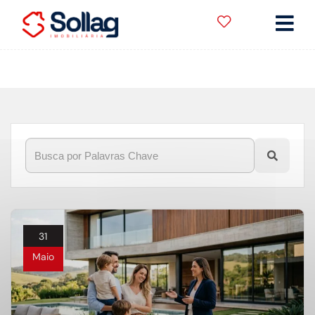
Início
»
Blog
»
preparar imóvel
31
Maio