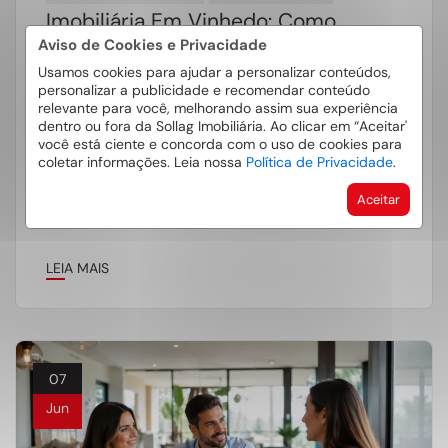
Imobiliária Em Vinhedo: Como
Escolher Com Segurança
Aviso de Cookies e Privacidade
Usamos cookies para ajudar a personalizar conteúdos,
Escolher uma imobiliária em Vinhedo é uma
personalizar a publicidade e recomendar conteúdo
relevante para você, melhorando assim sua experiência
decisão importante para quem deseja comprar,
dentro ou fora da Sollag Imobiliária. Ao clicar em “Aceitar'
vender ou alugar com mais segurança. Afinal, […]
você está ciente e concorda com o uso de cookies para
coletar informações. Leia nossa
Política de Privacidade
.
Aceitar
LEIA MAIS
07
Jun