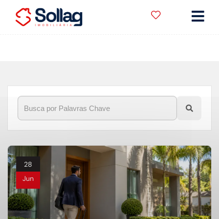
Início
»
Blog
»
aluguel para quem mudou de cidade
28
Jun