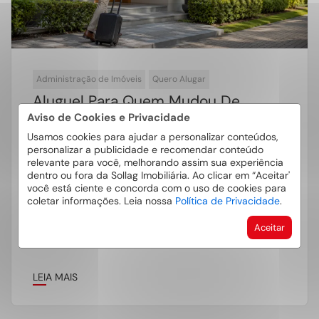
Administração de Imóveis
Quero Alugar
Aluguel Para Quem Mudou De
Cidade: Guia Para Morar Em
Aviso de Cookies e Privacidade
Vinhedo
Usamos cookies para ajudar a personalizar conteúdos,
personalizar a publicidade e recomendar conteúdo
relevante para você, melhorando assim sua experiência
O aluguel para quem mudou de cidade costuma
dentro ou fora da Sollag Imobiliária. Ao clicar em “Aceitar'
ser uma das primeiras preocupações de quem
você está ciente e concorda com o uso de cookies para
coletar informações. Leia nossa
Política de Privacidade
.
chega a Vinhedo por causa […]
Aceitar
LEIA MAIS