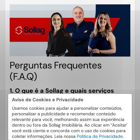
Perguntas Frequentes
(F.A.Q)
1. O que é a Sollag e quais serviços
oferece?
Aviso de Cookies e Privacidade
Usamos cookies para ajudar a personalizar conteúdos,
A
é uma
com
Sollag
imobiliária em Vinhedo
personalizar a publicidade e recomendar conteúdo
atuação focada no mercado residencial da
relevante para você, melhorando assim sua experiência
dentro ou fora da Sollag Imobiliária. Ao clicar em “Aceitar'
cidade e da região.
você está ciente e concorda com o uso de cookies para
A empresa intermedia compra, venda e locação
coletar informações. Leia nossa
Política de Privacidade
.