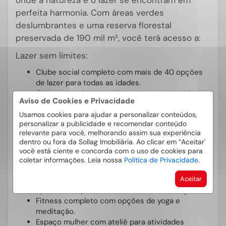
perfeita harmonia. Com áreas verdes
deslumbrantes e uma reserva florestal
preservada de 190 mil m², você terá acesso a:
Lazer sem limites:
Clube social completo com mais de 40 opções
de lazer para todas as idades.
Clube de tênis e squash para os amantes de
Aviso de Cookies e Privacidade
raquetes.
Piscina adulto e infantil, com raia de 25 metros e
Usamos cookies para ajudar a personalizar conteúdos,
personalizar a publicidade e recomendar conteúdo
diversão segura para os pequenos.
relevante para você, melhorando assim sua experiência
Espaços de convívio, como deck molhado,
dentro ou fora da Sollag Imobiliária. Ao clicar em “Aceitar'
quadra de vôlei de areia, salão de jogos e salão
você está ciente e concorda com o uso de cookies para
gourmet.
coletar informações. Leia nossa
Política de Privacidade
.
Bem-estar e saúde:
Aceitar
Spa e sauna para relaxamento e revitalização.
Fitness completo com opções de yoga e
meditação.
Espaço mulher com ateliê para atividades