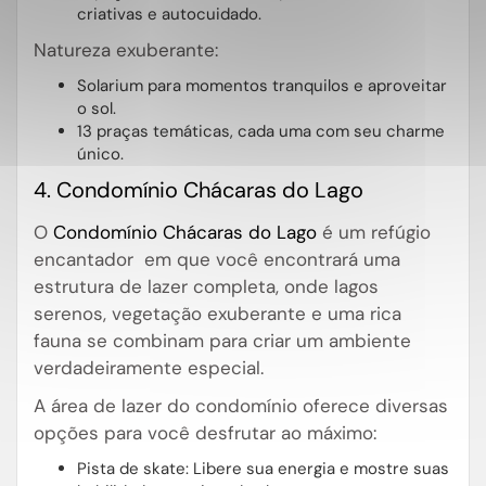
criativas e autocuidado.
Natureza exuberante:
Solarium para momentos tranquilos e aproveitar
o sol.
13 praças temáticas, cada uma com seu charme
único.
4. Condomínio Chácaras do Lago
O
Condomínio Chácaras do Lago
é um refúgio
encantador em que você encontrará uma
estrutura de lazer completa, onde lagos
serenos, vegetação exuberante e uma rica
fauna se combinam para criar um ambiente
verdadeiramente especial.
A área de lazer do condomínio oferece diversas
opções para você desfrutar ao máximo:
Pista de skate: Libere sua energia e mostre suas